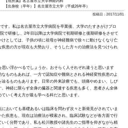
【現所属】名古屋市立大学神経内科
【出身校（卒年）】名古屋市立大学（平成26年卒）
投稿日：2017/11/01
彦です。私は名古屋市立大学病院を卒業後、大学のたすきがけプロ
病院で研修し、2年目以降は大学病院で初期研修と後期研修をさせて
かけとしては、子供の頃に祖母が神経難病で徐々に動けなくなり亡
な疾患の方が現在も大勢おり、そうした方々の治療法を見つけられ
を思い浮かべるでしょうか。おそらく人それぞれ違うと思います
的なものもあれば、一方で認知症や難病とされる神経変性疾患のよ
を辿るものもあります。日常の外来診療でも、頭痛やめまい、しび
す。神経に限らず全身の臓器と関連する疾患も多く、患者さん全体
めていく考え方が最も学べる科だと思います。
点においても基礎あるいは臨床を問わず次々と新発見がされていま
いた疾患も、現在は治療法が模索され、臨床試験などが各方面で行
ていく分野であり、私も松川教授や諸先生のご指導を仰ぎながら精