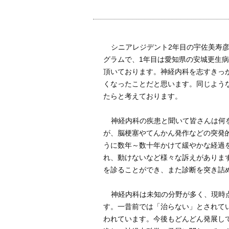
シニアレジデント2年目の宇佐美寿
グラムで、1年目は愛知県の安城更生
頂いております。神経内科を志すきっ
くなったことだと思います。同じよう
たらと考えております。
神経内科の疾患と聞いて皆さんは何
が、脳梗塞やてんかん発作などの突発
うに数年～数十年かけて緩やかな経過
れ、動けないなど様々な訴えがありま
を診ることができ、また診断を突き詰
神経内科は未知の分野が多く、現時
す。一昔前では「治らない」とされて
われています。今後もどんどん発展し