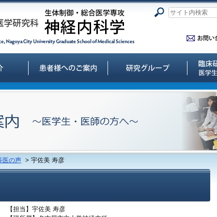
科医の声
> 宇佐美 寿彦
【担当】宇佐美 寿彦